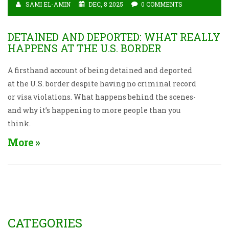
SAMI EL-AMIN
DEC, 8 2025
0 COMMENTS
DETAINED AND DEPORTED: WHAT REALLY
HAPPENS AT THE U.S. BORDER
A firsthand account of being detained and deported
at the U.S. border despite having no criminal record
or visa violations. What happens behind the scenes-
and why it’s happening to more people than you
think.
More
CATEGORIES